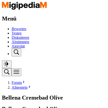
Menü
Bewerten
Testen
Diskutieren
Abstimmen
Aktivität
Forum
Allgemein
Bellena Cremebad Olive