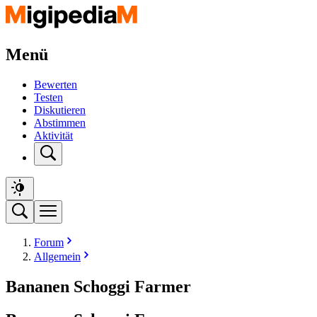
Menü
Bewerten
Testen
Diskutieren
Abstimmen
Aktivität
Forum
Allgemein
Bananen Schoggi Farmer