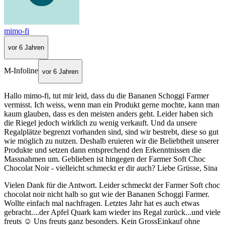
mimo-fi
vor 6 Jahren
M-Infoline
vor 6 Jahren
Hallo mimo-fi, tut mir leid, dass du die Bananen Schoggi Farmer
vermisst. Ich weiss, wenn man ein Produkt gerne mochte, kann man
kaum glauben, dass es den meisten anders geht. Leider haben sich
die Riegel jedoch wirklich zu wenig verkauft. Und da unsere
Regalplätze begrenzt vorhanden sind, sind wir bestrebt, diese so gut
wie möglich zu nutzen. Deshalb eruieren wir die Beliebtheit unserer
Produkte und setzen dann entsprechend den Erkenntnissen die
Massnahmen um. Geblieben ist hingegen der Farmer Soft Choc
Chocolat Noir - vielleicht schmeckt er dir auch? Liebe Grüsse, Sina
Vielen Dank für die Antwort. Leider schmeckt der Farmer Soft choc
chocolat noir nicht halb so gut wie der Bananen Schoggi Farmer.
Wollte einfach mal nachfragen. Letztes Jahr hat es auch etwas
gebracht....der Apfel Quark kam wieder ins Regal zurück...und viele
freuts ☺️ Uns freuts ganz besonders. Kein GrossEinkauf ohne