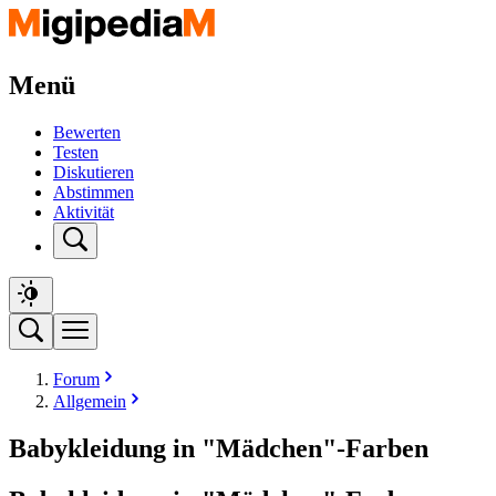
Menü
Bewerten
Testen
Diskutieren
Abstimmen
Aktivität
Forum
Allgemein
Babykleidung in "Mädchen"-Farben