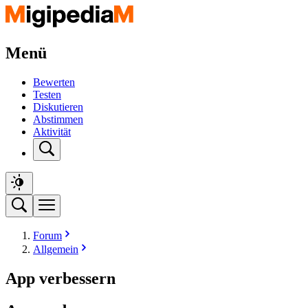
Menü
Bewerten
Testen
Diskutieren
Abstimmen
Aktivität
Forum
Allgemein
App verbessern