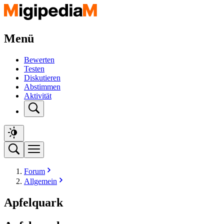
Menü
Bewerten
Testen
Diskutieren
Abstimmen
Aktivität
Forum
Allgemein
Apfelquark