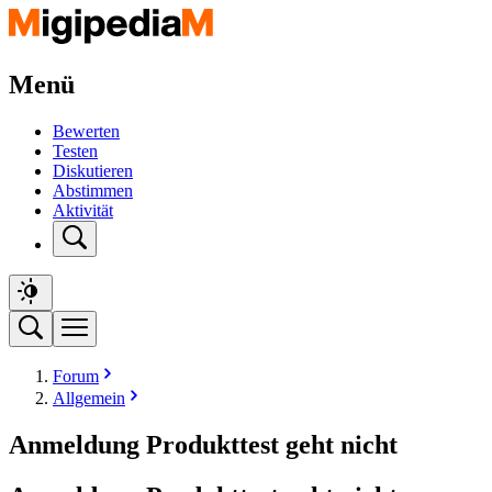
Menü
Bewerten
Testen
Diskutieren
Abstimmen
Aktivität
Forum
Allgemein
Anmeldung Produkttest geht nicht