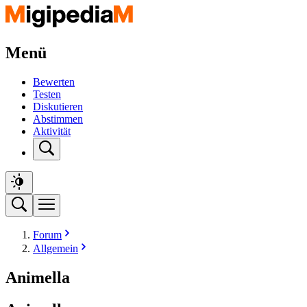
Menü
Bewerten
Testen
Diskutieren
Abstimmen
Aktivität
Forum
Allgemein
Animella