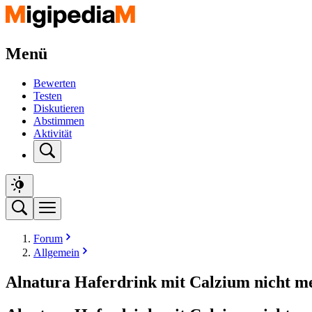
Menü
Bewerten
Testen
Diskutieren
Abstimmen
Aktivität
Forum
Allgemein
Alnatura Haferdrink mit Calzium nicht m