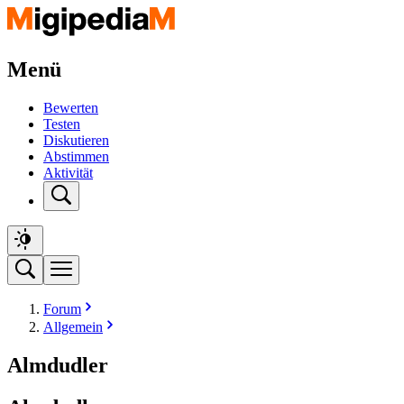
Menü
Bewerten
Testen
Diskutieren
Abstimmen
Aktivität
Forum
Allgemein
Almdudler