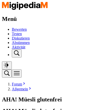
Menü
Bewerten
Testen
Diskutieren
Abstimmen
Aktivität
Forum
Allgemein
AHA! Müesli glutenfrei