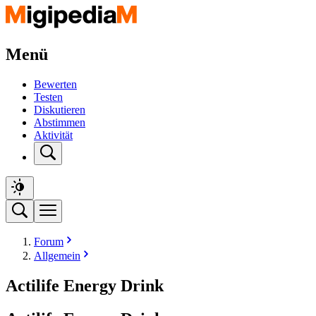
Menü
Bewerten
Testen
Diskutieren
Abstimmen
Aktivität
Forum
Allgemein
Actilife Energy Drink