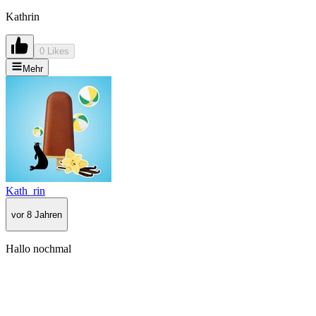
Kathrin
0 Likes
Mehr
Kath_rin
vor 8 Jahren
Hallo nochmal