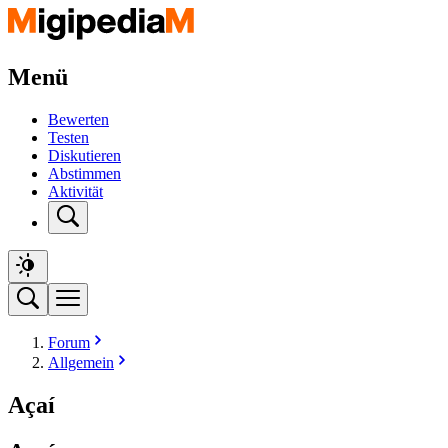
Menü
Bewerten
Testen
Diskutieren
Abstimmen
Aktivität
Forum
Allgemein
Açaí