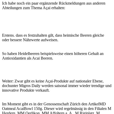
Ich habe noch ein paar ergänzende Rückmeldungen aus anderen
Abteilungen zum Thema Açai erhalten:
Erstens. dass es festzuhalten gilt, dass heimische Beeren gleiche
oder bessere Nährwerte aufweisen.
So haben Heidelbeeren beispielsweise einen höheren Gehalt an
Antioxidantien als Acai Beeren.
Weiter: Zwar gibt es keine Açai-Produkte auf nationaler Ebene,
dochunter Migros Daily werden saisonal immer wieder trendige und
innovative Produkte verkauft.
Im Moment gibt es in der Genossenschaft Zürich den ArtikelMD
Oatmeal AcaiBowl 150g. Dieser wird regelmässig in den Filialen M
Herdern, MM Oerlikon, MM Affoltern a. A., M Rigiplatz, M