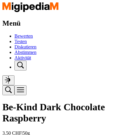
Menü
Bewerten
Testen
Diskutieren
Abstimmen
Aktivität
Be-Kind Dark Chocolate
Raspberry
3.50
CHF
|
50g