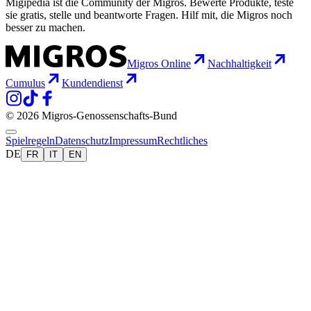
Migipedia ist die Community der Migros. Bewerte Produkte, teste
sie gratis, stelle und beantworte Fragen. Hilf mit, die Migros noch
besser zu machen.
Migros Online
Nachhaltigkeit
Cumulus
Kundendienst
© 2026 Migros-Genossenschafts-Bund
Spielregeln
Datenschutz
Impressum
Rechtliches
DE
FR
IT
EN