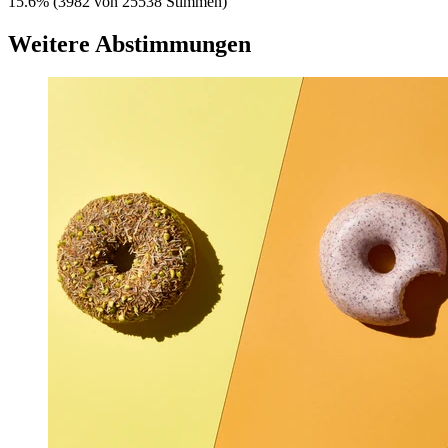
15.6
%
(
3982 von 25538 Stimmen
)
Weitere Abstimmungen