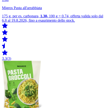
Migros Pasta all'arrabbiata
175 g, per es. carbonara,
1.30,
100 g = 0.74, offerta valida solo dal
6.8 al 19.8.2026, fino a esaurimento dello stock.
3.3
(3)