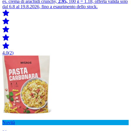
es. crema di arachidi crunchy,
2.95,
100 g = 1.18, offerta valida solo
dal 6.8 al 19.8.2026, fino a esaurimento dello stock.
4.0
(2)
Novità