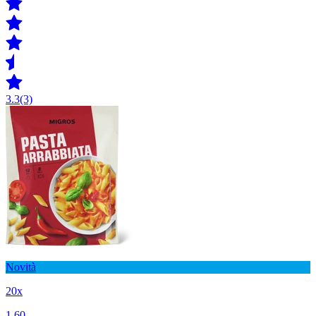
3.3
(3)
Novità
20x
1.60