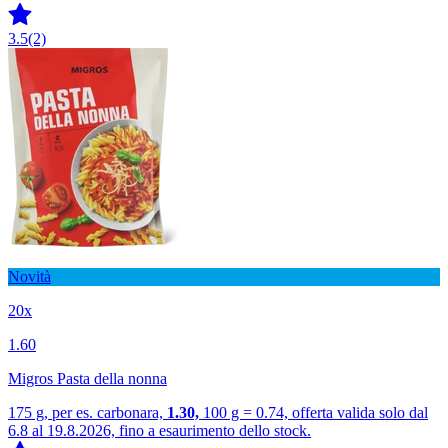
3.5
(2)
Novità
20x
1.60
Migros Pasta della nonna
175 g, per es. carbonara,
1.30,
100 g = 0.74, offerta valida solo dal
6.8 al 19.8.2026, fino a esaurimento dello stock.