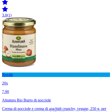
3.0
(1)
Novità
20x
7.90
Alnatura Bio Burro di nocciole
Crema di nocciole e crema di arachidi crunchy, vegane, 250 g, per