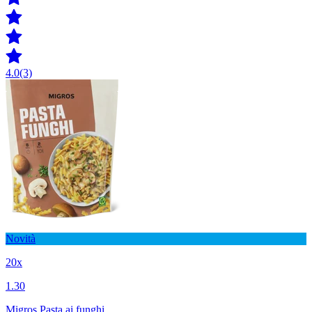
4.0
(3)
Novità
20x
1.30
Migros Pasta ai funghi