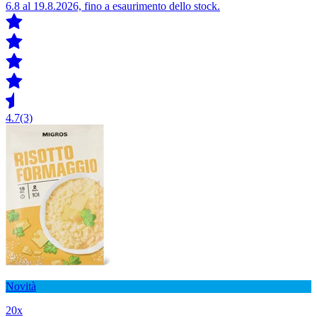
6.8 al 19.8.2026, fino a esaurimento dello stock.
4.7
(3)
Novità
20x