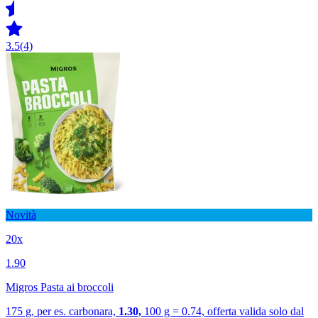
3.5
(4)
Novità
20x
1.90
Migros Pasta ai broccoli
175 g, per es. carbonara,
1.30,
100 g = 0.74, offerta valida solo dal