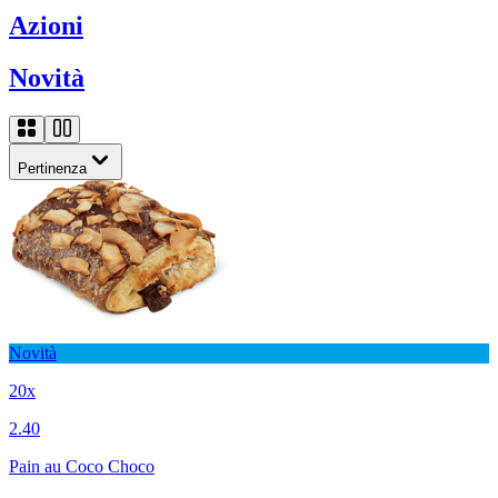
Azioni
Novità
Pertinenza
Novità
20x
2.40
Pain au Coco Choco