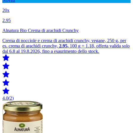
Novità
20x
2.95
Alnatura Bio Crema di arachidi Crunchy
Crema di nocciole e crema di arachidi crunchy, vegane, 250 g, per
es. crema di arachidi crunchy,
2.95,
100 g = 1.18, offerta valida solo
dal 6.8 al 19.8.2026, fino a esaurimento dello stock.
4.0
(2)