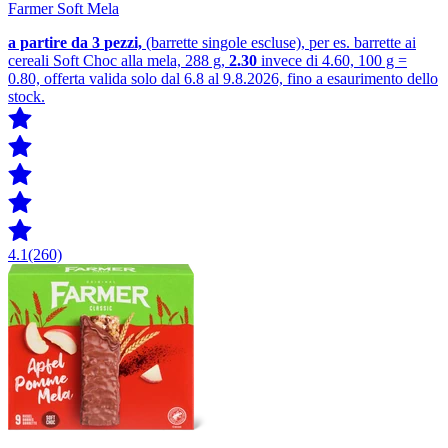
Farmer Soft Mela
a partire da 3
pezzi,
(barrette singole escluse), per es. barrette ai
cereali Soft Choc alla mela, 288 g,
2.30
invece di 4.60, 100 g =
0.80, offerta valida solo dal 6.8 al 9.8.2026, fino a esaurimento dello
stock.
4.1
(260)