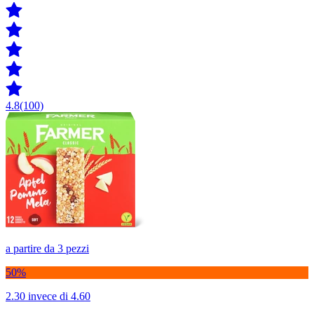
4.8
(100)
a partire da 3 pezzi
50%
2.30
invece di 4.60