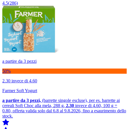
4.5
(286)
a partire da 3 pezzi
50%
2.30
invece di 4.60
Farmer Soft Yogurt
a partire da 3
pezzi,
(barrette singole escluse), per es. barrette ai
cereali Soft Choc alla mela, 288 g,
2.30
invece di 4.60, 100 g =
0.80, offerta valida solo dal 6.8 al 9.8.2026, fino a esaurimento dello
stock.