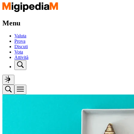
Menu
Valuta
Prova
Discuti
Vota
Attività