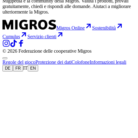
Migipedia è la community della Migros. Valuta i prodotti, provali
gratuitamente, chiedi e rispondi alle domande. Aiutaci a migliorare
ulteriormente la Migros.
Migros Online
Sostenibilità
Cumulus
Servizio clienti
© 2026 Federazione delle cooperative Migros
Regole del gioco
Protezione dei dati
Colofone
Informazioni legali
IT
DE
FR
EN