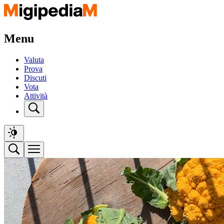
Menu
Valuta
Prova
Discuti
Vota
Attività