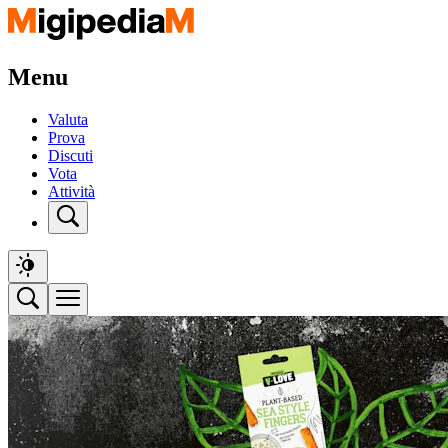
Menu
Valuta
Prova
Discuti
Vota
Attività