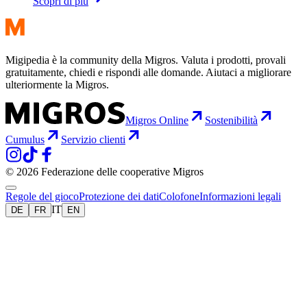
Scopri di più
Migipedia è la community della Migros. Valuta i prodotti, provali
gratuitamente, chiedi e rispondi alle domande. Aiutaci a migliorare
ulteriormente la Migros.
Migros Online
Sostenibilità
Cumulus
Servizio clienti
© 2026 Federazione delle cooperative Migros
Regole del gioco
Protezione dei dati
Colofone
Informazioni legali
IT
DE
FR
EN