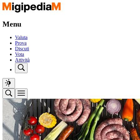
Menu
Valuta
Prova
Discuti
Vota
Attività