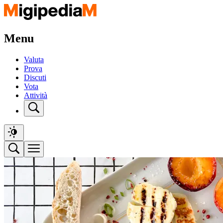
Menu
Valuta
Prova
Discuti
Vota
Attività