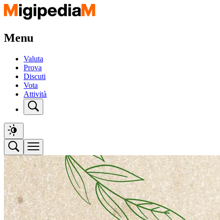
Menu
Valuta
Prova
Discuti
Vota
Attività