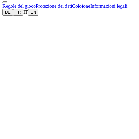
Regole del gioco
Protezione dei dati
Colofone
Informazioni legali
IT
DE
FR
EN