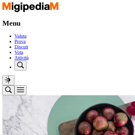
Menu
Valuta
Prova
Discuti
Vota
Attività