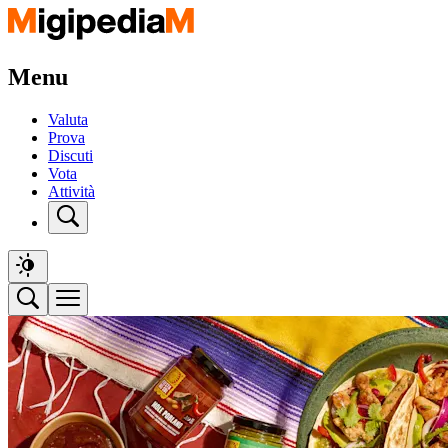
Menu
Valuta
Prova
Discuti
Vota
Attività