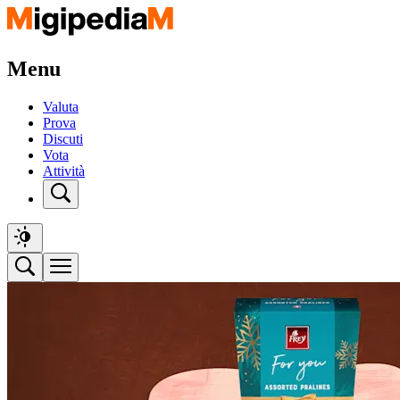
Menu
Valuta
Prova
Discuti
Vota
Attività