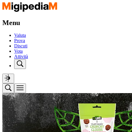
Menu
Valuta
Prova
Discuti
Vota
Attività