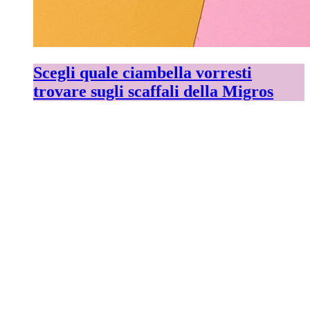
Scegli quale ciambella vorresti
trovare sugli scaffali della Migros