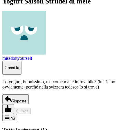
Yogurt Saison Strudel di mele
missdoityourself
2 anni fa
Lo yogurt, buonissimo, ma come mai è introvabile? (in Ticino
ovviamente, perché nella svizzera tedesca lo si trova)
Risposte
0 Likes
Più
Tutte le risposte
(
1
)