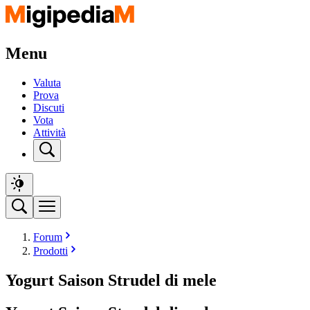
Menu
Valuta
Prova
Discuti
Vota
Attività
Forum
Prodotti
Yogurt Saison Strudel di mele