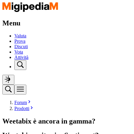
Menu
Valuta
Prova
Discuti
Vota
Attività
Forum
Prodotti
Weetabix è ancora in gamma?