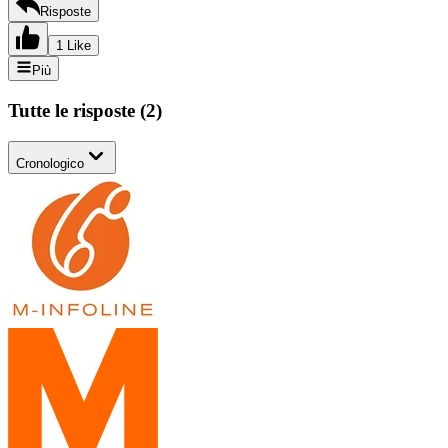
Risposte
1 Like
Più
Tutte le risposte
(
2
)
Cronologico