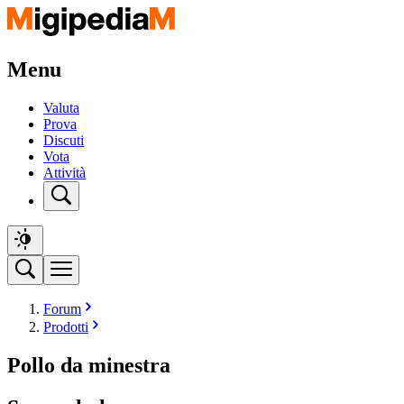
Menu
Valuta
Prova
Discuti
Vota
Attività
Forum
Prodotti
Pollo da minestra