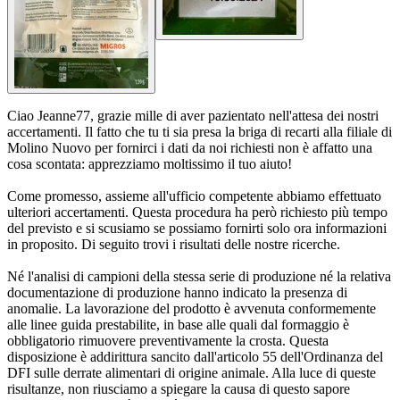
Ciao Jeanne77, grazie mille di aver pazientato nell'attesa dei nostri
accertamenti. Il fatto che tu ti sia presa la briga di recarti alla filiale di
Molino Nuovo per fornirci i dati da noi richiesti non è affatto una
cosa scontata: apprezziamo moltissimo il tuo aiuto!
Come promesso, assieme all'ufficio competente abbiamo effettuato
ulteriori accertamenti. Questa procedura ha però richiesto più tempo
del previsto e si scusiamo se possiamo fornirti solo ora informazioni
in proposito. Di seguito trovi i risultati delle nostre ricerche.
Né l'analisi di campioni della stessa serie di produzione né la relativa
documentazione di produzione hanno indicato la presenza di
anomalie. La lavorazione del prodotto è avvenuta conformemente
alle linee guida prestabilite, in base alle quali dal formaggio è
obbligatorio rimuovere preventivamente la crosta. Questa
disposizione è addirittura sancito dall'articolo 55 dell'Ordinanza del
DFI sulle derrate alimentari di origine animale. Alla luce di queste
risultanze, non riusciamo a spiegare la causa di questo sapore