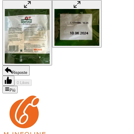
Risposte
0 Likes
Più