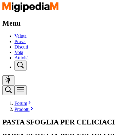
Menu
Valuta
Prova
Discuti
Vota
Attività
Forum
Prodotti
PASTA SFOGLIA PER CELICIACI