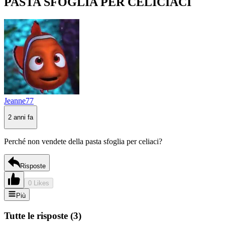
PASTA SFOGLIA PER CELICIACI
Jeanne77
2 anni fa
Perché non vendete della pasta sfoglia per celiaci?
Risposte
0 Likes
Più
Tutte le risposte
(
3
)