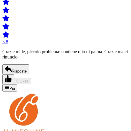
3.8
Grazie mille, piccolo problema: contiene olio di palma. Grazie ma ci
rinuncio
Risposte
0 Likes
Più