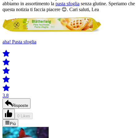
abbiamo in assortimento la
pasta sfoglia
senza glutine. Speriamo che
questa notizia ti faccia piacere 😊. Cari saluti, Lea
aha! Pasta sfoglia
3.8
Risposte
0 Likes
Più