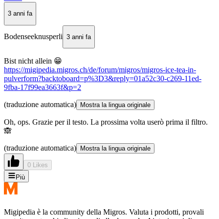
3 anni fa
Bodenseeknusperli
3 anni fa
Bist nicht allein 😁
https://migipedia.migros.ch/de/forum/migros/migros-ice-tea-in-
pulverform?backtoboard=p%3D3&reply=01a52c30-c269-11ed-
9fba-17f99ea3663f&p=2
(traduzione automatica)
Mostra la lingua originale
Oh, ops. Grazie per il testo. La prossima volta userò prima il filtro.
🙈
(traduzione automatica)
Mostra la lingua originale
0 Likes
Più
Migipedia è la community della Migros. Valuta i prodotti, provali