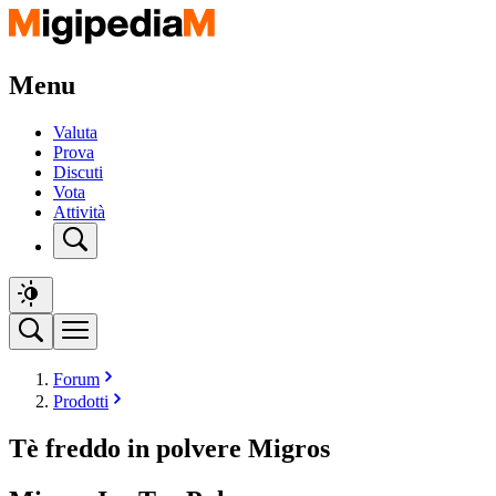
Menu
Valuta
Prova
Discuti
Vota
Attività
Forum
Prodotti
Tè freddo in polvere Migros