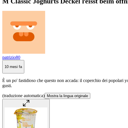
M Classic Joghurts Deckel reisst beim öffn
patrizio80
10 mesi fa
È un po' fastidioso che questo non accada: il coperchio dei popolari yo
gusti.
(traduzione automatica)
Mostra la lingua originale