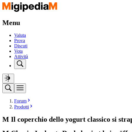
Menu
Valuta
Prova
Discuti
Vota
Attività
Forum
Prodotti
M Il coperchio dello yogurt classico si st