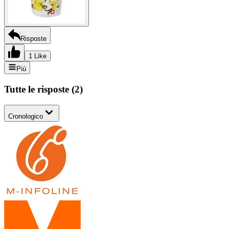
Risposte
1 Like
Più
Tutte le risposte
(
2
)
Cronologico