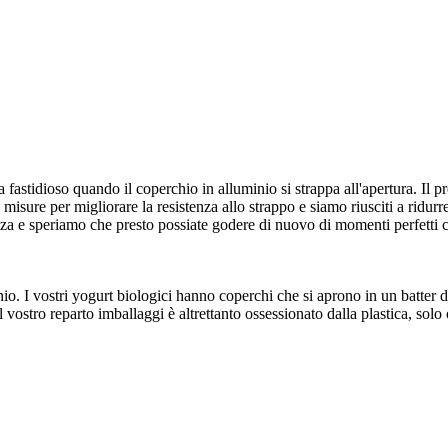
fastidioso quando il coperchio in alluminio si strappa all'apertura. Il 
isure per migliorare la resistenza allo strappo e siamo riusciti a ridurr
enza e speriamo che presto possiate godere di nuovo di momenti perfetti 
nio. I vostri yogurt biologici hanno coperchi che si aprono in un batter
il vostro reparto imballaggi è altrettanto ossessionato dalla plastica, sol