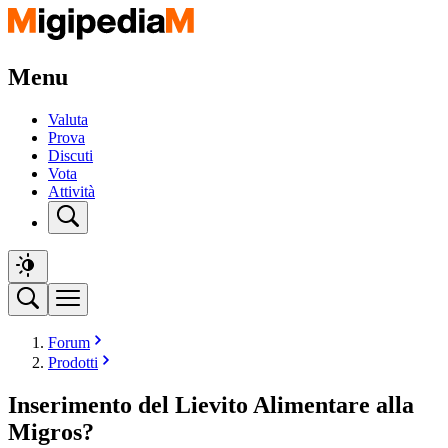
Menu
Valuta
Prova
Discuti
Vota
Attività
Forum
Prodotti
Inserimento del Lievito Alimentare alla
Migros?