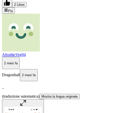
2 Likes
Più
AfroditeVeg94
2 mesi fa
Dragonball
2 mesi fa
..
(traduzione automatica)
Mostra la lingua originale