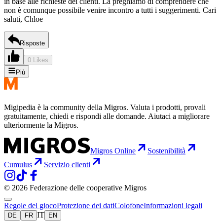
in base alle richieste dei clienti. La preghiamo di comprendere che
non è comunque possibile venire incontro a tutti i suggerimenti. Cari
saluti, Chloe
Risposte
0 Likes
Più
Migipedia è la community della Migros. Valuta i prodotti, provali
gratuitamente, chiedi e rispondi alle domande. Aiutaci a migliorare
ulteriormente la Migros.
Migros Online
Sostenibilità
Cumulus
Servizio clienti
© 2026 Federazione delle cooperative Migros
Regole del gioco
Protezione dei dati
Colofone
Informazioni legali
IT
DE
FR
EN