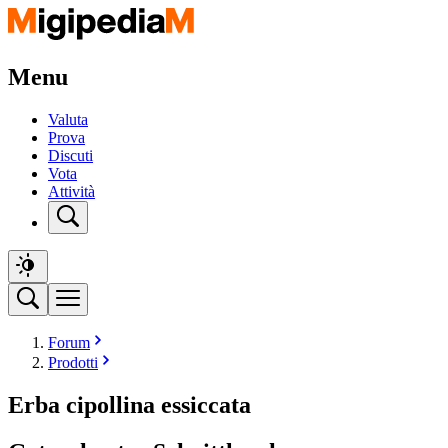
Menu
Valuta
Prova
Discuti
Vota
Attività
Forum
Prodotti
Erba cipollina essiccata