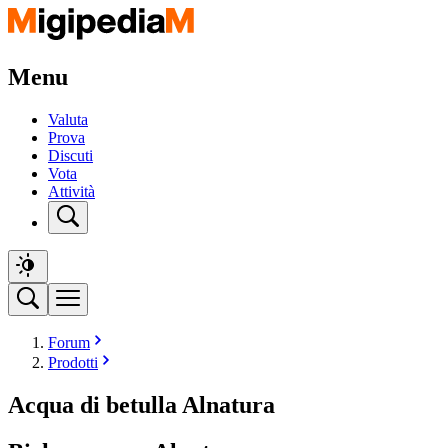
Menu
Valuta
Prova
Discuti
Vota
Attività
Forum
Prodotti
Acqua di betulla Alnatura