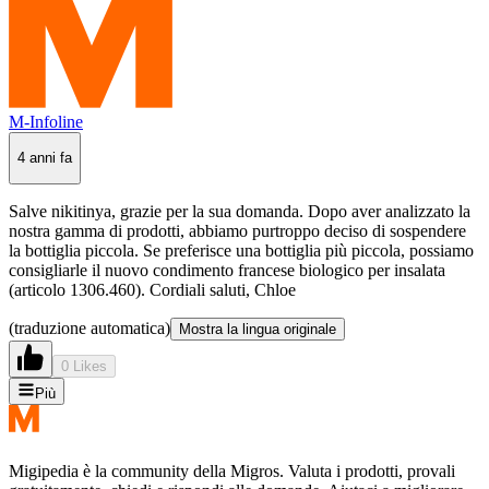
M-Infoline
4 anni fa
Salve nikitinya, grazie per la sua domanda. Dopo aver analizzato la
nostra gamma di prodotti, abbiamo purtroppo deciso di sospendere
la bottiglia piccola. Se preferisce una bottiglia più piccola, possiamo
consigliarle il nuovo condimento francese biologico per insalata
(articolo 1306.460). Cordiali saluti, Chloe
(traduzione automatica)
Mostra la lingua originale
0 Likes
Più
Migipedia è la community della Migros. Valuta i prodotti, provali