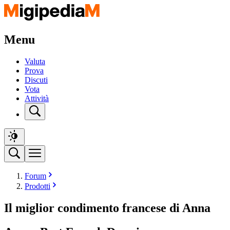
Menu
Valuta
Prova
Discuti
Vota
Attività
Forum
Prodotti
Il miglior condimento francese di Anna