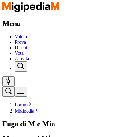
Menu
Valuta
Prova
Discuti
Vota
Attività
Forum
Migipedia
Fuga di M e Mia