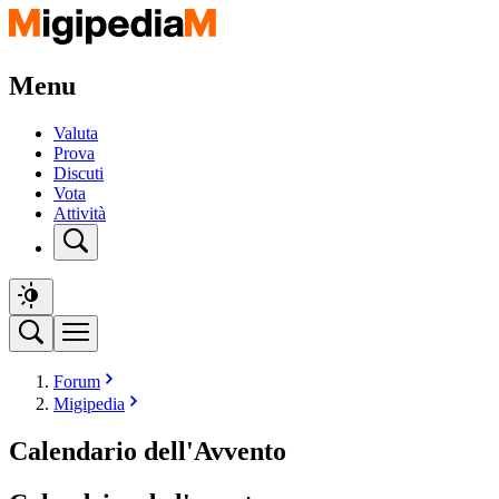
Menu
Valuta
Prova
Discuti
Vota
Attività
Forum
Migipedia
Calendario dell'Avvento