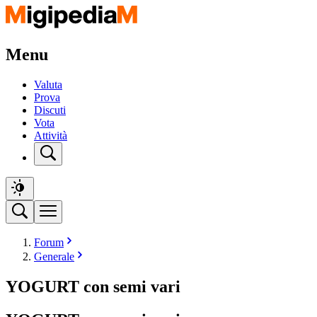
Menu
Valuta
Prova
Discuti
Vota
Attività
Forum
Generale
YOGURT con semi vari