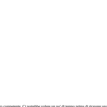
 competente. Ci potrebbe volere un po' di tempo prima di ricevere una r