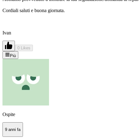
Cordiali saluti e buona giornata.
Ivan
0 Likes
Più
Ospite
9 anni fa