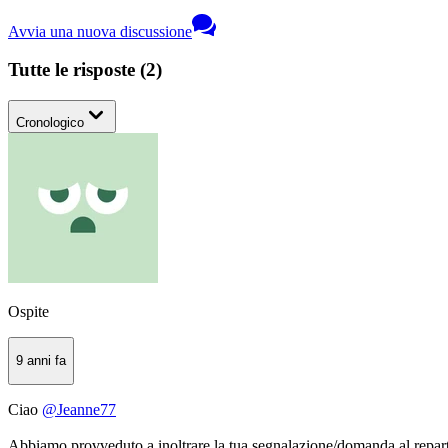
Avvia una nuova discussione
Tutte le risposte
(
2
)
Cronologico
Ospite
9 anni fa
Ciao
@Jeanne77
Abbiamo provveduto a inoltrare la tua segnalazione/domanda al reparto