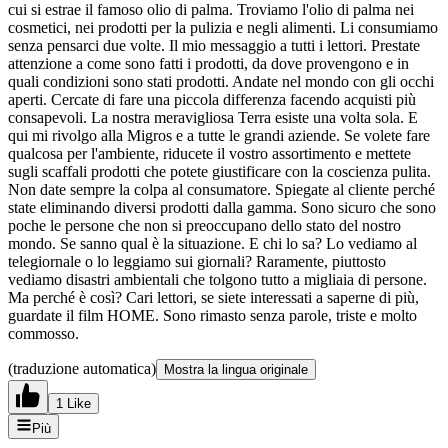
cui si estrae il famoso olio di palma. Troviamo l'olio di palma nei
cosmetici, nei prodotti per la pulizia e negli alimenti. Li consumiamo
senza pensarci due volte. Il mio messaggio a tutti i lettori. Prestate
attenzione a come sono fatti i prodotti, da dove provengono e in
quali condizioni sono stati prodotti. Andate nel mondo con gli occhi
aperti. Cercate di fare una piccola differenza facendo acquisti più
consapevoli. La nostra meravigliosa Terra esiste una volta sola. E
qui mi rivolgo alla Migros e a tutte le grandi aziende. Se volete fare
qualcosa per l'ambiente, riducete il vostro assortimento e mettete
sugli scaffali prodotti che potete giustificare con la coscienza pulita.
Non date sempre la colpa al consumatore. Spiegate al cliente perché
state eliminando diversi prodotti dalla gamma. Sono sicuro che sono
poche le persone che non si preoccupano dello stato del nostro
mondo. Se sanno qual è la situazione. E chi lo sa? Lo vediamo al
telegiornale o lo leggiamo sui giornali? Raramente, piuttosto
vediamo disastri ambientali che tolgono tutto a migliaia di persone.
Ma perché è così? Cari lettori, se siete interessati a saperne di più,
guardate il film HOME. Sono rimasto senza parole, triste e molto
commosso.
(traduzione automatica)
Mostra la lingua originale
1 Like
Più