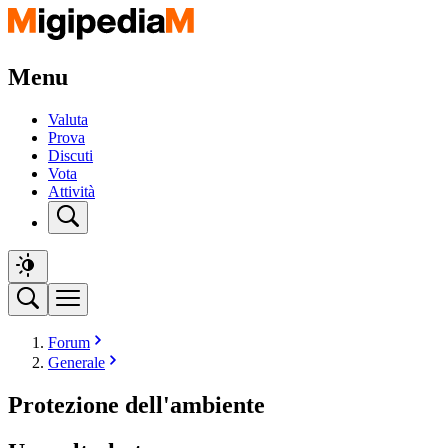
Menu
Valuta
Prova
Discuti
Vota
Attività
Forum
Generale
Protezione dell'ambiente