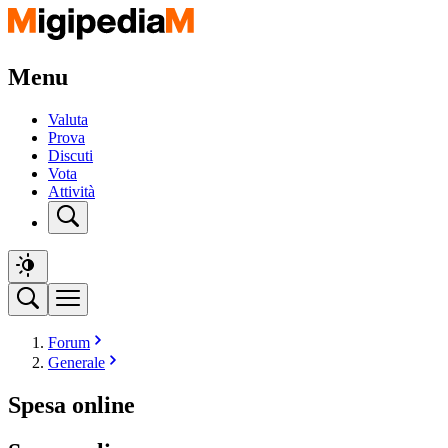
Menu
Valuta
Prova
Discuti
Vota
Attività
Forum
Generale
Spesa online