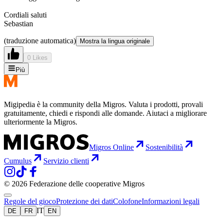
Cordiali saluti
Sebastian
(traduzione automatica)
Mostra la lingua originale
0 Likes
Più
Migipedia è la community della Migros. Valuta i prodotti, provali
gratuitamente, chiedi e rispondi alle domande. Aiutaci a migliorare
ulteriormente la Migros.
Migros Online
Sostenibilità
Cumulus
Servizio clienti
© 2026 Federazione delle cooperative Migros
Regole del gioco
Protezione dei dati
Colofone
Informazioni legali
IT
DE
FR
EN