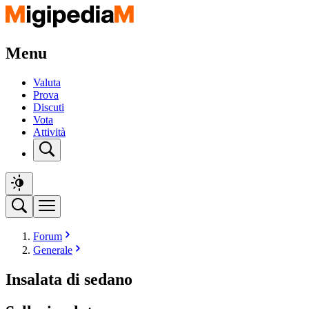
Menu
Valuta
Prova
Discuti
Vota
Attività
Forum
Generale
Insalata di sedano