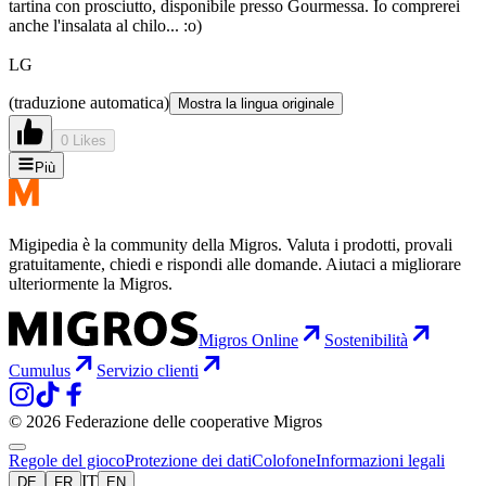
tartina con prosciutto, disponibile presso Gourmessa. Io comprerei
anche l'insalata al chilo... :o)
LG
(traduzione automatica)
Mostra la lingua originale
0 Likes
Più
Migipedia è la community della Migros. Valuta i prodotti, provali
gratuitamente, chiedi e rispondi alle domande. Aiutaci a migliorare
ulteriormente la Migros.
Migros Online
Sostenibilità
Cumulus
Servizio clienti
© 2026 Federazione delle cooperative Migros
Regole del gioco
Protezione dei dati
Colofone
Informazioni legali
IT
DE
FR
EN