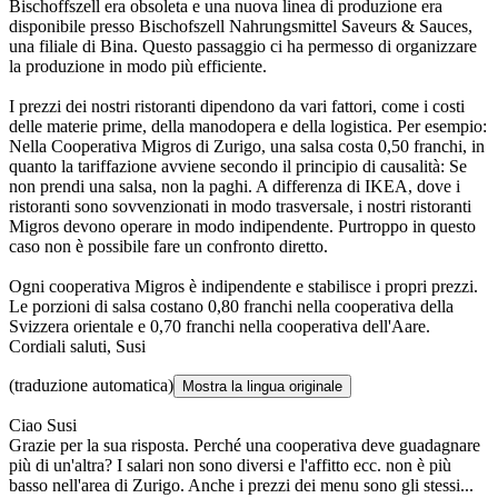
Bischoffszell era obsoleta e una nuova linea di produzione era
disponibile presso Bischofszell Nahrungsmittel Saveurs & Sauces,
una filiale di Bina. Questo passaggio ci ha permesso di organizzare
la produzione in modo più efficiente.
I prezzi dei nostri ristoranti dipendono da vari fattori, come i costi
delle materie prime, della manodopera e della logistica. Per esempio:
Nella Cooperativa Migros di Zurigo, una salsa costa 0,50 franchi, in
quanto la tariffazione avviene secondo il principio di causalità: Se
non prendi una salsa, non la paghi. A differenza di IKEA, dove i
ristoranti sono sovvenzionati in modo trasversale, i nostri ristoranti
Migros devono operare in modo indipendente. Purtroppo in questo
caso non è possibile fare un confronto diretto.
Ogni cooperativa Migros è indipendente e stabilisce i propri prezzi.
Le porzioni di salsa costano 0,80 franchi nella cooperativa della
Svizzera orientale e 0,70 franchi nella cooperativa dell'Aare.
Cordiali saluti, Susi
(traduzione automatica)
Mostra la lingua originale
Ciao Susi
Grazie per la sua risposta. Perché una cooperativa deve guadagnare
più di un'altra? I salari non sono diversi e l'affitto ecc. non è più
basso nell'area di Zurigo. Anche i prezzi dei menu sono gli stessi...