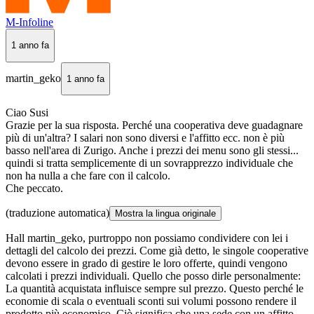
M-Infoline
1 anno fa
martin_geko
1 anno fa
Ciao Susi
Grazie per la sua risposta. Perché una cooperativa deve guadagnare
più di un'altra? I salari non sono diversi e l'affitto ecc. non è più
basso nell'area di Zurigo. Anche i prezzi dei menu sono gli stessi...
quindi si tratta semplicemente di un sovrapprezzo individuale che
non ha nulla a che fare con il calcolo.
Che peccato.
(traduzione automatica)
Mostra la lingua originale
Hall martin_geko, purtroppo non possiamo condividere con lei i
dettagli del calcolo dei prezzi. Come già detto, le singole cooperative
devono essere in grado di gestire le loro offerte, quindi vengono
calcolati i prezzi individuali. Quello che posso dirle personalmente:
La quantità acquistata influisce sempre sul prezzo. Questo perché le
economie di scala o eventuali sconti sui volumi possono rendere il
prodotto più economico. Ciò significa che una sede con un affitto