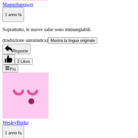
Magnoliapower
1 anno fa
Soprattutto, le nuove salse sono immangiabili.
(traduzione automatica)
Mostra la lingua originale
Risposte
2 Likes
Più
WesleyBurke
1 anno fa