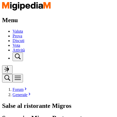
Menu
Valuta
Prova
Discuti
Vota
Attività
Forum
Generale
Salse al ristorante Migros