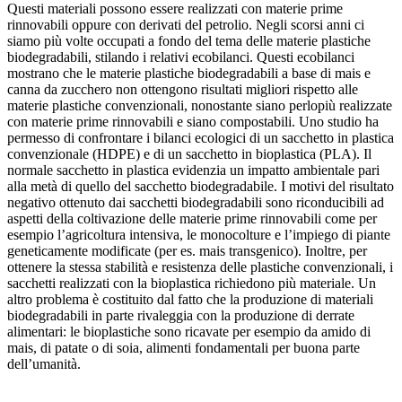
Questi materiali possono essere realizzati con materie prime
rinnovabili oppure con derivati del petrolio. Negli scorsi anni ci
siamo più volte occupati a fondo del tema delle materie plastiche
biodegradabili, stilando i relativi ecobilanci. Questi ecobilanci
mostrano che le materie plastiche biodegradabili a base di mais e
canna da zucchero non ottengono risultati migliori rispetto alle
materie plastiche convenzionali, nonostante siano perlopiù realizzate
con materie prime rinnovabili e siano compostabili. Uno studio ha
permesso di confrontare i bilanci ecologici di un sacchetto in plastica
convenzionale (HDPE) e di un sacchetto in bioplastica (PLA). Il
normale sacchetto in plastica evidenzia un impatto ambientale pari
alla metà di quello del sacchetto biodegradabile. I motivi del risultato
negativo ottenuto dai sacchetti biodegradabili sono riconducibili ad
aspetti della coltivazione delle materie prime rinnovabili come per
esempio l’agricoltura intensiva, le monocolture e l’impiego di piante
geneticamente modificate (per es. mais transgenico). Inoltre, per
ottenere la stessa stabilità e resistenza delle plastiche convenzionali, i
sacchetti realizzati con la bioplastica richiedono più materiale. Un
altro problema è costituito dal fatto che la produzione di materiali
biodegradabili in parte rivaleggia con la produzione di derrate
alimentari: le bioplastiche sono ricavate per esempio da amido di
mais, di patate o di soia, alimenti fondamentali per buona parte
dell’umanità.