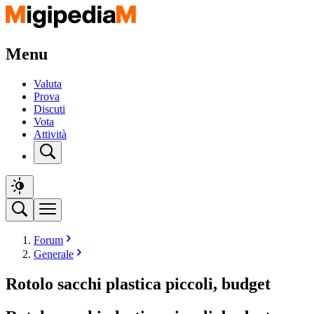
Menu
Valuta
Prova
Discuti
Vota
Attività
Forum
Generale
Rotolo sacchi plastica piccoli, budget