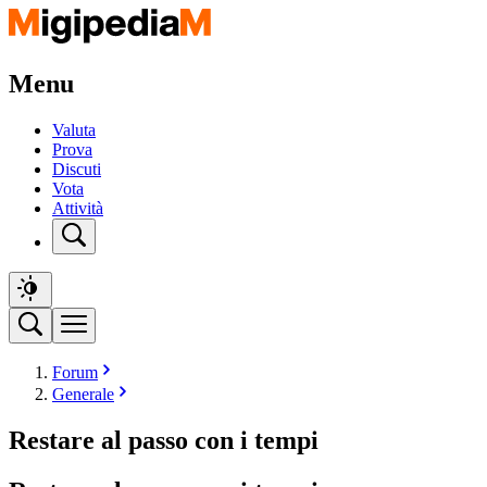
Menu
Valuta
Prova
Discuti
Vota
Attività
Forum
Generale
Restare al passo con i tempi