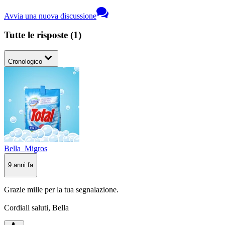
Avvia una nuova discussione
Tutte le risposte
(
1
)
Cronologico
Bella_Migros
9 anni fa
Grazie mille per la tua segnalazione.
Cordiali saluti, Bella