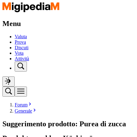
Menu
Valuta
Prova
Discuti
Vota
Attività
Forum
Generale
Suggerimento prodotto: Purea di zucca