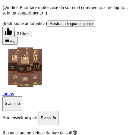
@indios Puoi fare molte cose da solo nel commercio al dettaglio...
solo un suggerimento :)
(traduzione automatica)
Mostra la lingua originale
2 Likes
Più
indios
5 anni fa
Bodenseeknusperli
5 anni fa
Il pane è anche veloce da fare da soli😎