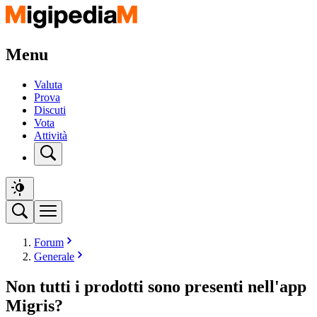
Menu
Valuta
Prova
Discuti
Vota
Attività
Forum
Generale
Non tutti i prodotti sono presenti nell'app
Migris?