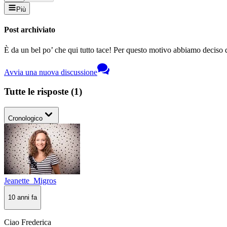
Più
Post archiviato
È da un bel po’ che qui tutto tace! Per questo motivo abbiamo deciso di
Avvia una nuova discussione
Tutte le risposte
(
1
)
Cronologico
Jeanette_Migros
10 anni fa
Ciao Frederica