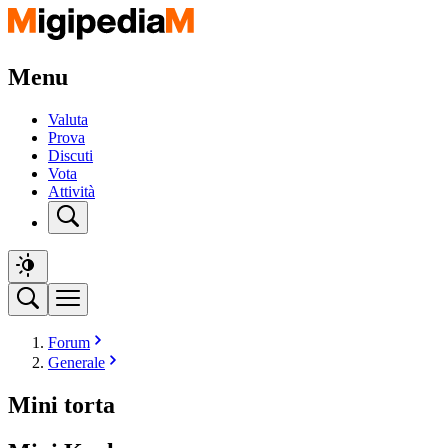
Menu
Valuta
Prova
Discuti
Vota
Attività
Forum
Generale
Mini torta